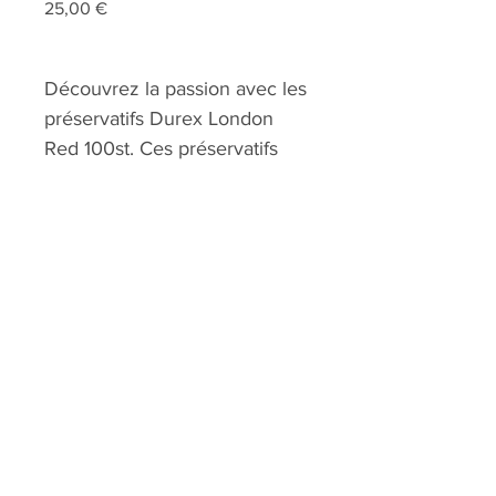
Prix
25,00 €
Découvrez la passion avec les
préservatifs Durex London
Red 100st. Ces préservatifs
rouges vifs au parfum et à la
saveur de fraise ajoutent du
plaisir à vos moments intimes.
Assurer sécurité et plaisir