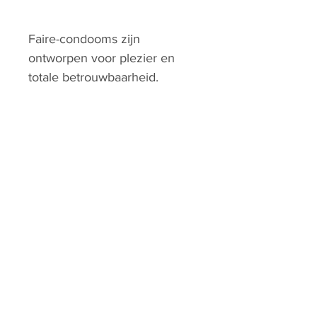
Faire-condooms zijn
ontworpen voor plezier en
totale betrouwbaarheid.
Nominale breedte: 60 mm
Lengte: 190 mm