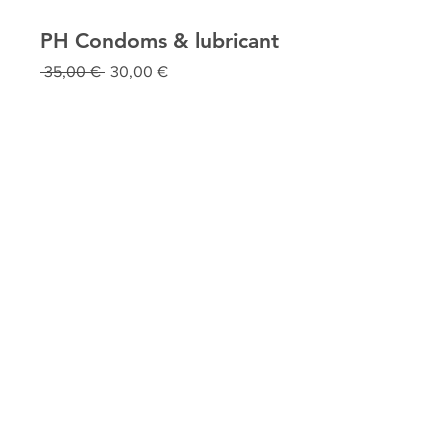
PH Condoms & lubricant
Preço
Preço
 35,00 € 
30,00 €
normal
promocional