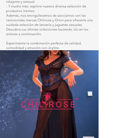
relajante y sensual.
- Y mucho más: explore nuestra diversa selección de
productos íntimos.
Además, nos enorgullecemos de asociarnos con las
reconocidas marcas Chilirose y Orion para ofrecerle una
cuidada selección de lencería y juguetes sexuales.
Descubra sus últimas colecciones haciendo clic en los
enlaces a continuación.
Experimente la combinación perfecta de calidad,
comodidad y emoción con Joyline.