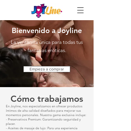
Bienvenido a Joyline
La ventanilla única para todas tus
fantasías eróticas.
Empieza a comprar
Cómo trabajamos
En Joyline, nos especializamos en ofrecer productos
íntimos de alta calidad diseñados para mejorar sus
momentos personales. Nuestra gama exclusiva incluye:
- Preservativos Premium: Garantizando seguridad y
placer.
- Aceites de masaje de lujo: Para una experiencia