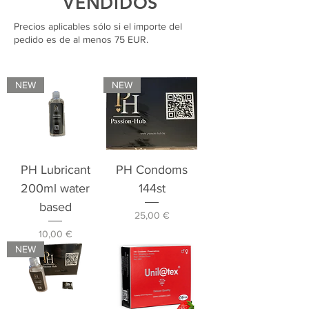
VENDIDOS
Precios aplicables sólo si el importe del
pedido es de al menos 75 EUR.
NEW
NEW
PH Lubricant
PH Condoms
200ml water
144st
based
Precio
25,00 €
Precio
10,00 €
NEW